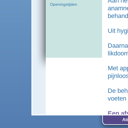
Aan he
Openingstijden
anamne
behand
Uit hyg
Daarna 
likdoor
Met app
pijnloo
De beh
voeten
Een af
At
In verb